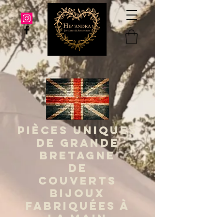
PIÈCES UNIQUES
DE GRANDE
BRETAGNE
DE
COUVERTS
BIJOUX
FABRIQUÉES À