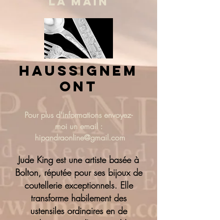
LA MAIN
haussignem
ont
Pour plus d'informations
envoyez-
moi un email :
hipandraonline@gmail.com
Jude King est une artiste basée à
Bolton, réputée pour ses bijoux de
coutellerie exceptionnels. Elle
transforme habilement des
ustensiles ordinaires en de