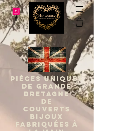
PIÈCES UNIQUES
DE GRANDE
BRETAGNE
DE
COUVERTS
BIJOUX
FABRIQUÉES À