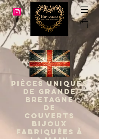
PIÈCES UNIQUES
DE GRANDE
BRETAGNE
DE
COUVERTS
BIJOUX
FABRIQUÉES À