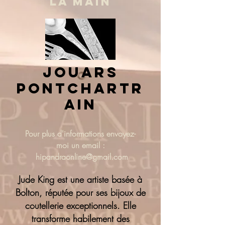
LA MAIN
jouars
pontchartr
ain
Pour plus d'informations
envoyez-
moi un email :
hipandraonline@gmail.com
Jude King est une artiste basée à
Bolton, réputée pour ses bijoux de
coutellerie exceptionnels. Elle
transforme habilement des