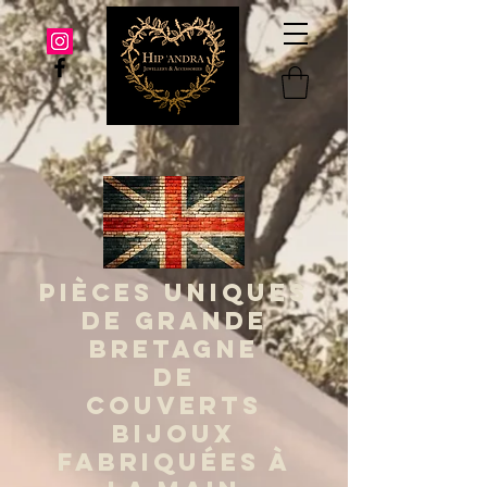
PIÈCES UNIQUES
DE GRANDE
BRETAGNE
DE
COUVERTS
BIJOUX
FABRIQUÉES À