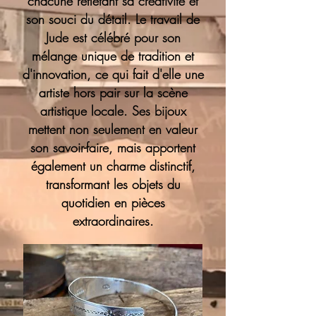
chacune reflétant sa créativité et
son souci du détail. Le travail de
Jude est célébré pour son
mélange unique de tradition et
d'innovation, ce qui fait d'elle une
artiste hors pair sur la scène
artistique locale. Ses bijoux
mettent non seulement en valeur
son savoir-faire, mais apportent
également un charme distinctif,
transformant les objets du
quotidien en pièces
extraordinaires.