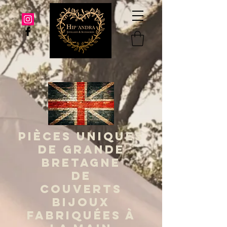
PIÈCES UNIQUES
DE GRANDE
BRETAGNE
DE
COUVERTS
BIJOUX
FABRIQUÉES À