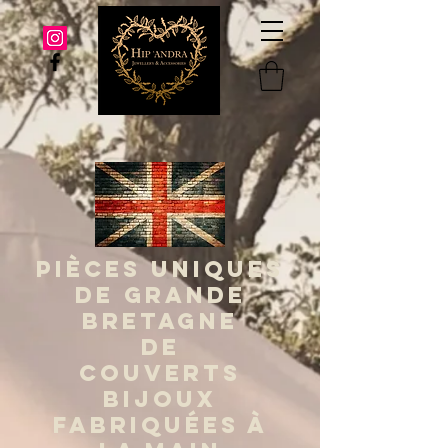
PIÈCES UNIQUES
DE GRANDE
BRETAGNE
DE
COUVERTS
BIJOUX
FABRIQUÉES À