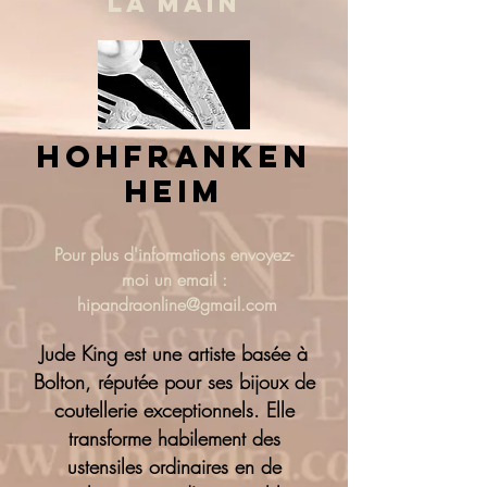
LA MAIN
hohfranken
heim
Pour plus d'informations
envoyez-
moi un email :
hipandraonline@gmail.com
Jude King est une artiste basée à
Bolton, réputée pour ses bijoux de
coutellerie exceptionnels. Elle
transforme habilement des
ustensiles ordinaires en de