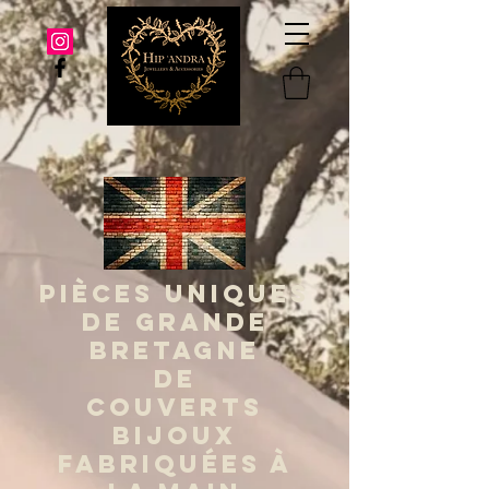
PIÈCES UNIQUES
DE GRANDE
BRETAGNE
DE
COUVERTS
BIJOUX
FABRIQUÉES À