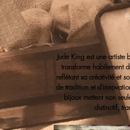
P
Jude King est une artiste 
transforme habilement de
reflétant sa créativité et
de tradition et d'innovation
bijoux mettent non seu
distinctif, t