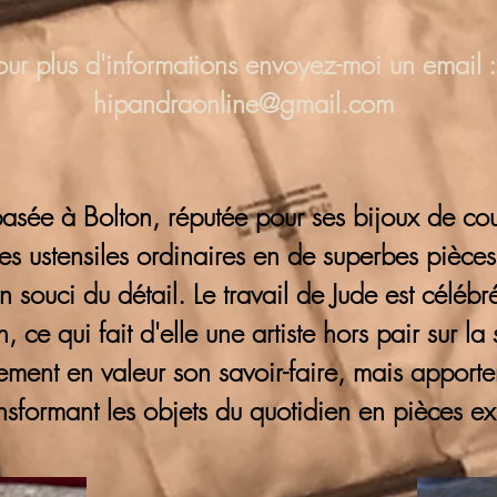
our plus d'informations
envoyez-moi un email :
hipandraonline@gmail.com
basée à Bolton, réputée pour ses bijoux de cout
s ustensiles ordinaires en de superbes pièces
 son souci du détail. Le travail de Jude est cél
, ce qui fait d'elle une artiste hors pair sur la
lement en valeur son savoir-faire, mais appor
ransformant les objets du quotidien en pièces ex