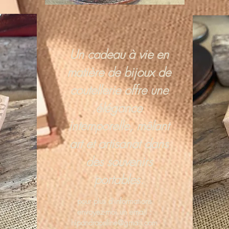
Un cadeau à vie en
matière de bijoux de
coutellerie offre une
élégance
intemporelle, mêlant
art et artisanat dans
des souvenirs
portables.
pour plus d'informations
envoyez-moi un email :
hipandraonline@gmail.com