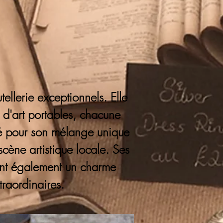
ellerie exceptionnels. Elle
 d'art portables, chacune
ébré pour son mélange unique
 scène artistique locale. Ses
tent également un charme
traordinaires.