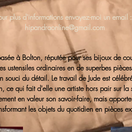
our plus d'informations
envoyez-moi un email :
hipandraonline@gmail.com
basée à Bolton, réputée pour ses bijoux de cout
s ustensiles ordinaires en de superbes pièces
 son souci du détail. Le travail de Jude est cél
, ce qui fait d'elle une artiste hors pair sur la
lement en valeur son savoir-faire, mais appor
ransformant les objets du quotidien en pièces ex