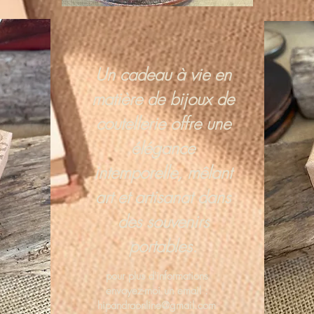
Un cadeau à vie en
matière de bijoux de
coutellerie offre une
élégance
intemporelle, mêlant
art et artisanat dans
des souvenirs
portables.
pour plus d'informations
envoyez-moi un email :
hipandraonline@gmail.com