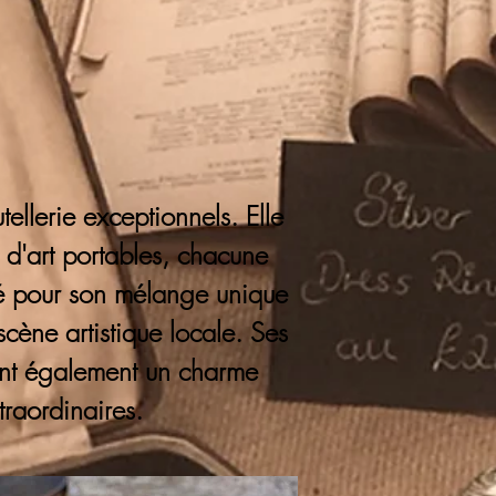
ellerie exceptionnels. Elle
 d'art portables, chacune
ébré pour son mélange unique
 scène artistique locale. Ses
tent également un charme
traordinaires.