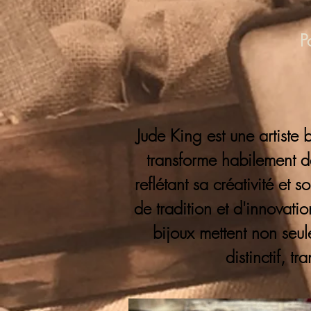
P
Jude King est une artiste 
transforme habilement de
reflétant sa créativité et
de tradition et d'innovation
bijoux mettent non seu
distinctif, t