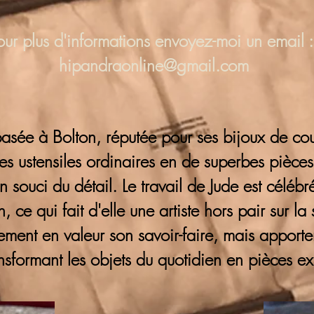
our plus d'informations
envoyez-moi un email :
hipandraonline@gmail.com
basée à Bolton, réputée pour ses bijoux de cout
s ustensiles ordinaires en de superbes pièces
 son souci du détail. Le travail de Jude est cél
, ce qui fait d'elle une artiste hors pair sur la
lement en valeur son savoir-faire, mais appor
ransformant les objets du quotidien en pièces ex