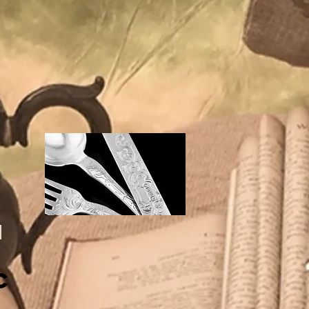
E
N
c