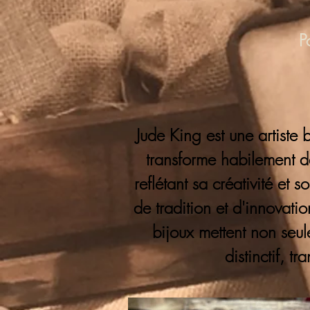
P
Jude King est une artiste 
transforme habilement de
reflétant sa créativité et
de tradition et d'innovation
bijoux mettent non seu
distinctif, t