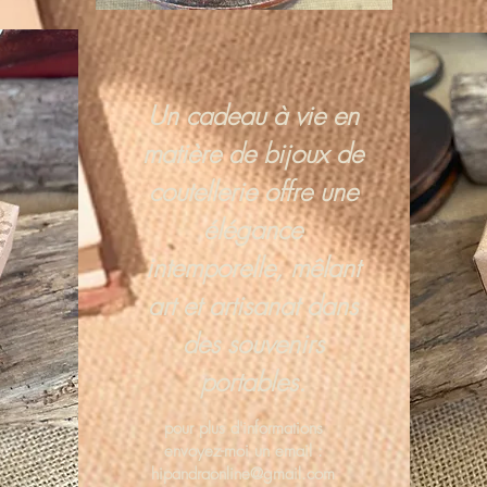
Un cadeau à vie en
matière de bijoux de
coutellerie offre une
élégance
intemporelle, mêlant
art et artisanat dans
des souvenirs
portables.
pour plus d'informations
envoyez-moi un email :
hipandraonline@gmail.com