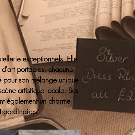
ellerie exceptionnels. Elle
 d'art portables, chacune
ébré pour son mélange unique
 scène artistique locale. Ses
tent également un charme
traordinaires.