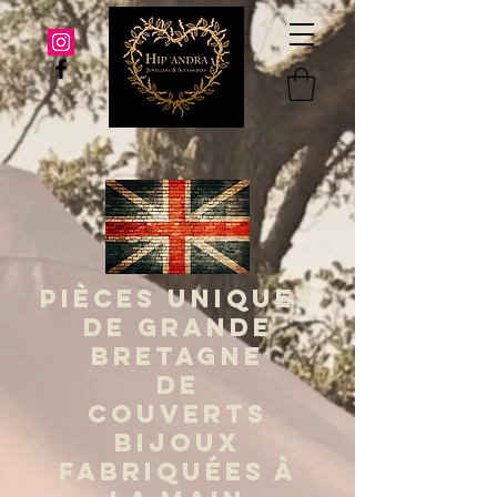
PIÈCES UNIQUES
DE GRANDE
BRETAGNE
DE
COUVERTS
BIJOUX
FABRIQUÉES À