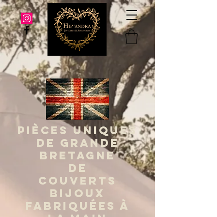
PIÈCES UNIQUES
DE GRANDE
BRETAGNE
DE
COUVERTS
BIJOUX
FABRIQUÉES À