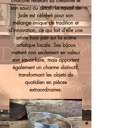
chacune reflétant sa créativité et
son souci du détail. Le travail de
Jude est célébré pour son
mélange unique de tradition et
d'innovation, ce qui fait d'elle une
artiste hors pair sur la scène
artistique locale. Ses bijoux
mettent non seulement en valeur
son savoir-faire, mais apportent
également un charme distinctif,
transformant les objets du
quotidien en pièces
extraordinaires.