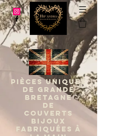
PIÈCES UNIQUES
DE GRANDE
BRETAGNE
DE
COUVERTS
BIJOUX
FABRIQUÉES À