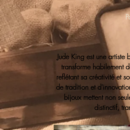
P
Jude King est une artiste 
transforme habilement de
reflétant sa créativité et
de tradition et d'innovation
bijoux mettent non seu
distinctif, t