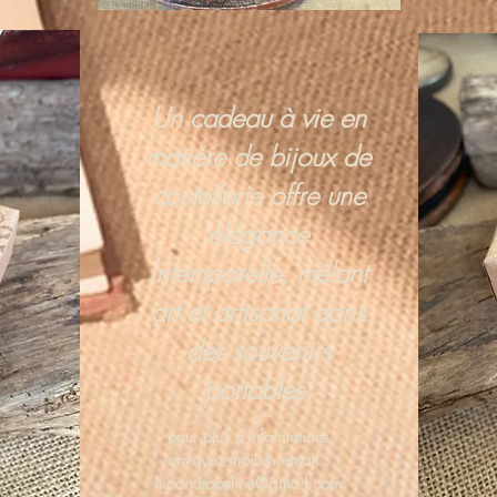
Un cadeau à vie en
matière de bijoux de
coutellerie offre une
élégance
intemporelle, mêlant
art et artisanat dans
des souvenirs
portables.
pour plus d'informations
envoyez-moi un email :
hipandraonline@gmail.com