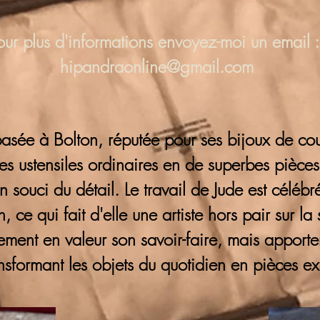
our plus d'informations
envoyez-moi un email :
hipandraonline@gmail.com
basée à Bolton, réputée pour ses bijoux de cout
s ustensiles ordinaires en de superbes pièces
 son souci du détail. Le travail de Jude est cél
, ce qui fait d'elle une artiste hors pair sur la
lement en valeur son savoir-faire, mais appor
ransformant les objets du quotidien en pièces ex