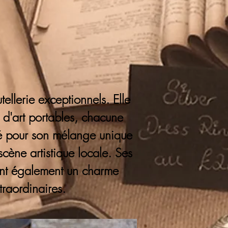
ellerie exceptionnels. Elle
 d'art portables, chacune
ébré pour son mélange unique
 scène artistique locale. Ses
tent également un charme
traordinaires.